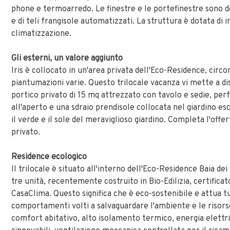
phone e termoarredo. Le finestre e le portefinestre sono dot
e di teli frangisole automatizzati. La struttura è dotata di 
climatizzazione.
Gli esterni, un valore aggiunto
Iris è collocato in un'area privata dell'Eco-Residence, circo
piantumazioni varie. Questo trilocale vacanza vi mette a di
portico privato di 15 mq attrezzato con tavolo e sedie, pe
all'aperto e una sdraio prendisole collocata nel giardino es
il verde e il sole del meraviglioso giardino. Completa l'offe
privato.
Residence ecologico
Il trilocale è situato all'interno dell'Eco-Residence Baia dei 
tre unità, recentemente costruito in Bio-Edilizia, certifica
CasaClima. Questo significa che è eco-sostenibile e attua tu
comportamenti volti a salvaguardare l'ambiente e le risors
comfort abitativo, alto isolamento termico, energia elettri