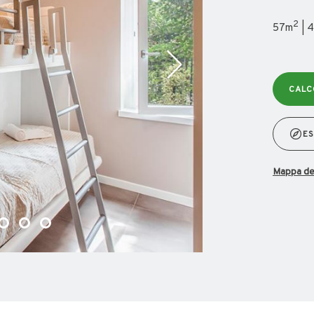
2
57m
| 4
CALC
ES
mappa d