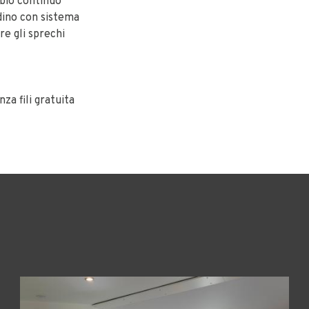
mbio continuo
rdino con sistema
re gli sprechi
za fili gratuita