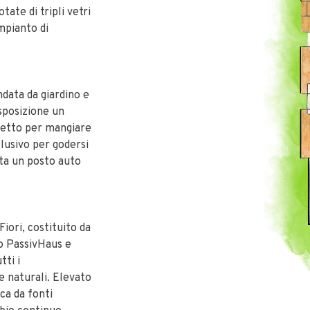
ate di tripli vetri
impianto di
ndata da giardino e
sposizione un
rfetto per mangiare
clusivo per godersi
rta un posto auto
Fiori, costituito da
to PassivHaus e
tti i
e naturali. Elevato
ca da fonti