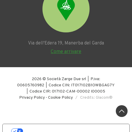
Via dell'Edera 19, Manerba del Garda
Come arrivare
2026 © Società Zarge Due srl | P.iva:
00605760982 | Codice CIN: IT017102B1OWBGAG7Y
| Codice CIR: 017102-CAM-00002 I00005
Privacy Policy
-
Cookie Policy
/ Credits: Glacom®
LE TUE PREFERENZE RELATIVE ALLA