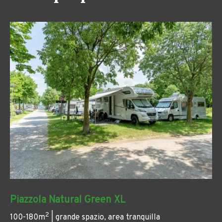
Piazzola Natural Green XL
2
100-180m
| grande spazio, area tranquilla