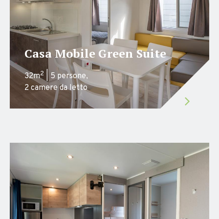
Casa Mobile Green Suite
2
32m
| 5 persone,
2 camere da letto