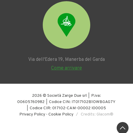
Via dell'Edera 19, Manerba del Garda
Come arrivare
2026 © Società Zarge Due srl | P.iva:
00605760982 | Codice CIN: IT017102B1OWBGAG7Y
| Codice CIR: 017102-CAM-00002 I00005
Privacy Policy
-
Cookie Policy
/ Credits: Glacom®