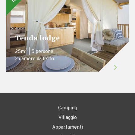
Tenda lodge
2
25m
| 5 persone,
2 camere da letto
Camping
Villaggio
Appartamenti