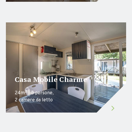
Casa Mobile Charme
2
24m
| 5 persone,
2 camere da letto