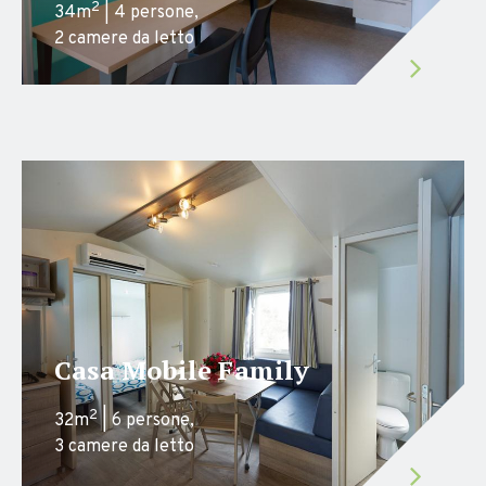
2
34m
| 4 persone,
2 camere da letto
Casa Mobile Family
2
32m
| 6 persone,
3 camere da letto