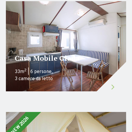
Casa Mobile Giada
2
33m
| 6 persone,
3 camere da letto